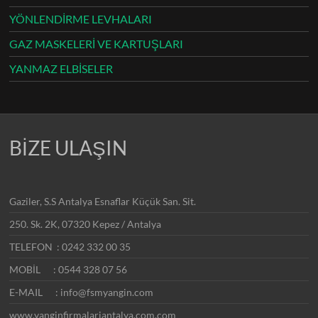
YÖNLENDİRME LEVHALARI
GAZ MASKELERİ VE KARTUŞLARI
YANMAZ ELBİSELER
BİZE ULAŞIN
Gaziler, S.S Antalya Esnaflar Küçük San. Sit.
250. Sk. 2K, 07320 Kepez / Antalya
TELEFON : 0242 332 00 35
MOBİL : 0544 328 07 56
E-MAIL : info@fsmyangin.com
www.yanginfirmalariantalya.com.com