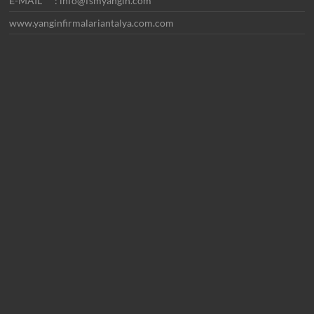
E-MAIL : info@fsmyangin.com
www.yanginfirmalariantalya.com.com