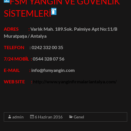
FSM YANGIN VE GÜVENLİK
SİSTEMLERİ
ADRES :
Varlık Mah. 189.Sok. Palmiye Apt No:11/B
Muratpaşa / Antalya
TELEFON
:
0242 332 00 35
7/24 MOBİL :
0544 328 07 56
E-MAIL :
info@fsmyangin.com
WEB SITE :
http://www.yanginfirmalariantalya.com/
admin
6 Haziran 2016
Genel