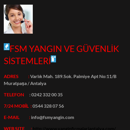
FSM YANGIN VE GÜVENLİK
SİSTEMLERİ
ADRES :
Varlık Mah. 189.Sok. Palmiye Apt No:11/B
Muratpaşa / Antalya
TELEFON
:
0242 332 00 35
7/24 MOBİL :
0544 328 07 56
E-MAIL :
info@fsmyangin.com
WEB SITE :
http://www.yanginfirmalariantalya.com/