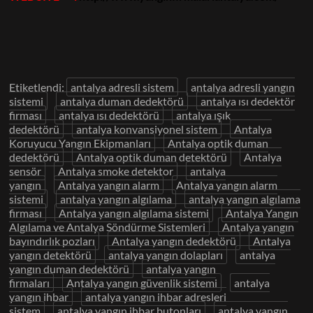
Etiketlendi:
antalya adresli sistem
antalya adresli yangın
sistemi
antalya duman dedektörü
antalya ısı dedektör
firması
antalya ısı dedektörü
antalya ışık
dedektörü
antalya konvansiyonel sistem
Antalya
Koruyucu Yangın Ekipmanları
Antalya optik duman
dedektörü
Antalya optik duman detektörü
Antalya
sensör
Antalya smoke detektor
antalya
yangın
Antalya yangın alarm
Antalya yangın alarm
sistemi
antalya yangın algılama
antalya yangın algılama
firması
Antalya yangın algılama sistemi
Antalya Yangın
Algılama ve Antalya Söndürme Sistemleri
Antalya yangın
bayındırlık pozları
Antalya yangın dedektörü
Antalya
yangın detektörü
antalya yangın dolapları
antalya
yangın duman dedektörü
antalya yangın
firmaları
Antalya yangın güvenlik sistemi
antalya
yangın ihbar
antalya yangın ihbar adresleri
sistem
antalya yangın ihbar butonları
antalya yangın