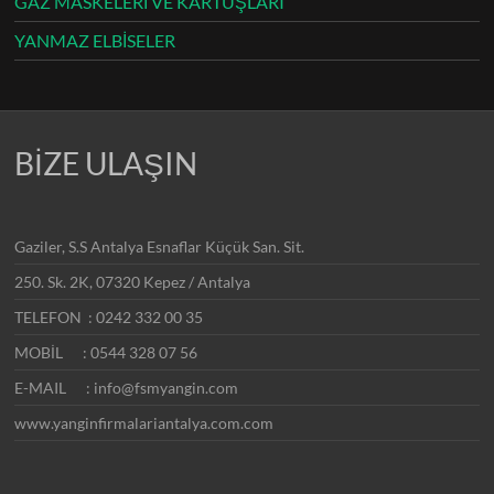
GAZ MASKELERİ VE KARTUŞLARI
YANMAZ ELBİSELER
BİZE ULAŞIN
Gaziler, S.S Antalya Esnaflar Küçük San. Sit.
250. Sk. 2K, 07320 Kepez / Antalya
TELEFON : 0242 332 00 35
MOBİL : 0544 328 07 56
E-MAIL : info@fsmyangin.com
www.yanginfirmalariantalya.com.com