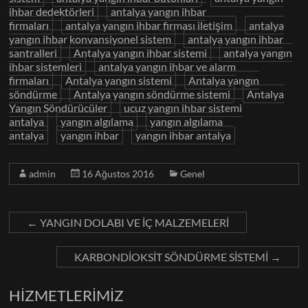
ihbar dedektörleri
antalya yangın ihbar
firmaları
antalya yangın ihbar firması iletişim
antalya
yangın ihbar konvansiyonel sistem
antalya yangın ihbar
santralleri
Antalya yangın ihbar sistemi
antalya yangın
ihbar sistemleri
antalya yangın ihbar ve alarm
firmaları
Antalya yangın sistemi
Antalya yangın
söndürme
Antalya yangın söndürme sistemi
Antalya
Yangın Söndürücüler
ucuz yangın ihbar sistemi
antalya
yangın algılama
yangın algılama
antalya
yangın ihbar
yangın ihbar antalya
admin
16 Ağustos 2016
Genel
←
YANGIN DOLABI VE İÇ MALZEMELERİ
KARBONDİOKSİT SÖNDÜRME SİSTEMİ
→
HİZMETLERİMİZ