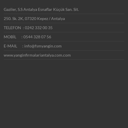
Gaziler, S.S Antalya Esnaflar Küçük San. Sit.
250. Sk. 2K, 07320 Kepez / Antalya
TELEFON : 0242 332 00 35
MOBİL : 0544 328 07 56
E-MAIL : info@fsmyangin.com
www.yanginfirmalariantalya.com.com