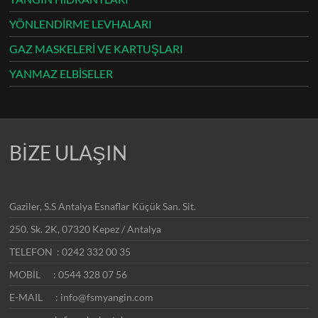
YÖNLENDİRME LEVHALARI
GAZ MASKELERİ VE KARTUŞLARI
YANMAZ ELBİSELER
BİZE ULAŞIN
Gaziler, S.S Antalya Esnaflar Küçük San. Sit.
250. Sk. 2K, 07320 Kepez / Antalya
TELEFON : 0242 332 00 35
MOBİL : 0544 328 07 56
E-MAIL : info@fsmyangin.com