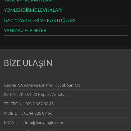
YÖNLENDİRME LEVHALARI
GAZ MASKELERİ VE KARTUŞLARI
YANMAZ ELBİSELER
BİZE ULAŞIN
Gaziler, S.S Antalya Esnaflar Küçük San. Sit.
250. Sk. 2K, 07320 Kepez / Antalya
TELEFON : 0242 332 00 35
MOBİL : 0544 328 07 56
E-MAIL : info@fsmyangin.com