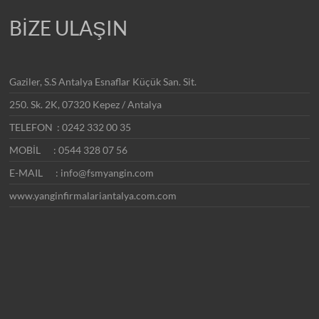
BİZE ULAŞIN
Gaziler, S.S Antalya Esnaflar Küçük San. Sit.
250. Sk. 2K, 07320 Kepez / Antalya
TELEFON : 0242 332 00 35
MOBİL : 0544 328 07 56
E-MAIL : info@fsmyangin.com
www.yanginfirmalariantalya.com.com